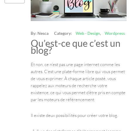
By:
Nesca
Category:
Web - Design
,
Wordpress
Qu’est-ce que c’est un
blog?
Et non, ce n’est pas une page internet comme les
autres. C’est une plate-forme libre qui vous permet
de vous exprimer. À chaque article posté, vous
rappelez aux moteurs de recherche votre
existence, ce qui vous permet d’être pris en compte
par les moteurs de référencement.
Il existe deux possibilités pour créer votre blog.