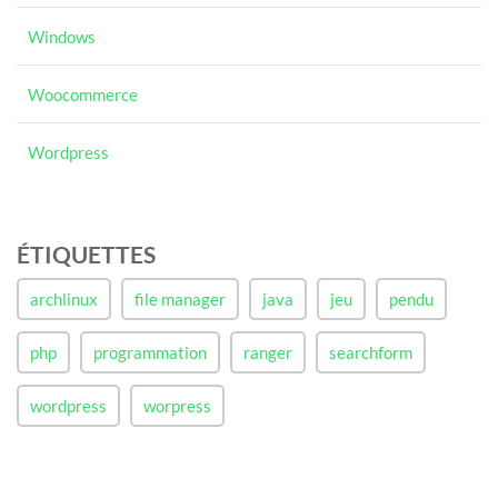
Windows
Woocommerce
Wordpress
ÉTIQUETTES
archlinux
file manager
java
jeu
pendu
php
programmation
ranger
searchform
wordpress
worpress