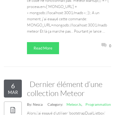
ce code ne fonctionnait pas: Meteor.startup(() => {
process.env[‘MONGO_URL’] =
« mongodb://localhost:3001/madb »; }); A un
moment, j’ai essayé cette commande:
MONGO_URL=mongodb://localhost:3001/madb
meteor Et là ça marche pas… Pourtant je lance …
0
Read More
Dernier élément d’une
6
collection Meteor
MAR
By:
Nesca
Category:
MeteorJs
,
Programmation
Alors j’ai essayé d’utiliser ‘bootstrapDualListbox’