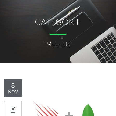
CATÉGORIE
"MeteorJs"
8
NOV