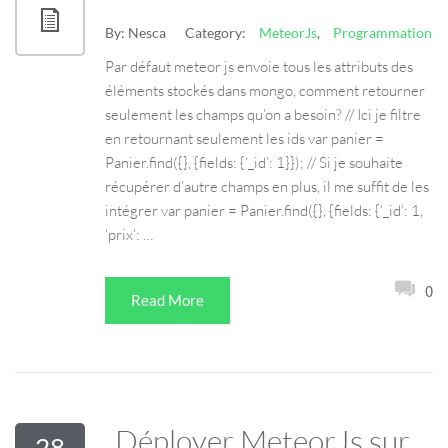
By:
Nesca
Category:
MeteorJs
,
Programmation
Par défaut meteor js envoie tous les attributs des
éléments stockés dans mongo, comment retourner
seulement les champs qu’on a besoin? // Ici je filtre
en retournant seulement les ids var panier =
Panier.find({}, {fields: {‘_id’: 1}}); // Si je souhaite
récupérer d’autre champs en plus, il me suffit de les
intégrer var panier = Panier.find({}, {fields: {‘_id’: 1,
‘prix’: …
0
Read More
Déployer MeteorJs sur
28