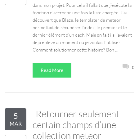
dans mon projet. Pour cela il fallait que j’exécute la
fonction d’accroche une fois la liste chargée. J’ai
découvert que Blaze, le templater de meteor
permettait de récupérer l’index, le premier et le
dernier élément d’un each. Mais en fait ils l’avaient
déjà enlevé au moment ou je voulais l’utiliser…
Comment solutionner cette histoire? Bon …
0
Read More
Retourner seulement
5
certain champs d’une
MAR
collection meteor