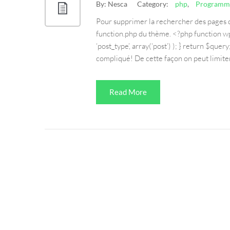
By:
Nesca
Category:
php
,
Programm
Pour supprimer la rechercher des pages dans
function.php du thème. <?php function wp_
‘post_type’, array(‘post’) ); } return $quer
compliqué! De cette façon on peut limiter
Read More