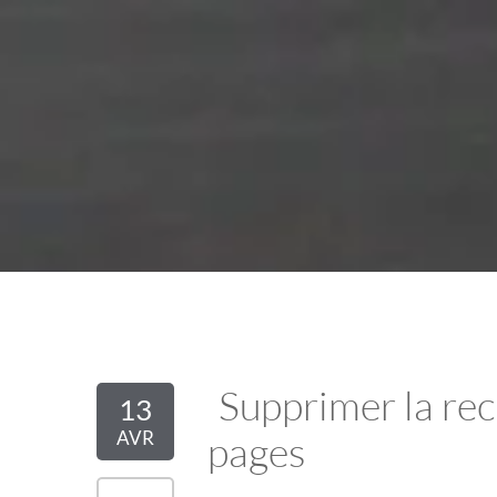
Supprimer la re
13
AVR
pages