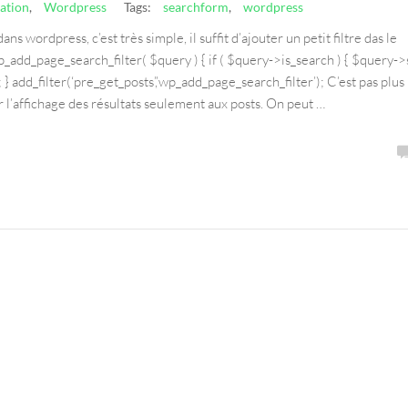
ation
,
Wordpress
Tags:
searchform
,
wordpress
 wordpress, c’est très simple, il suffit d’ajouter un petit filtre das le
add_page_search_filter( $query ) { if ( $query->is_search ) { $query->
y; } add_filter(‘pre_get_posts’,’wp_add_page_search_filter’); C’est pas plus
 l’affichage des résultats seulement aux posts. On peut …