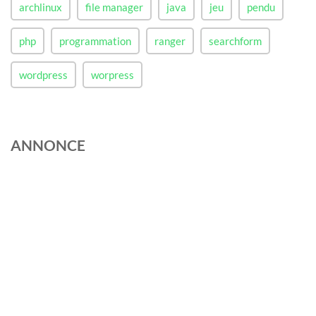
archlinux
file manager
java
jeu
pendu
php
programmation
ranger
searchform
wordpress
worpress
ANNONCE