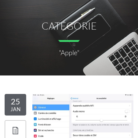
CATÉGORIE
"Apple"
25
JAN