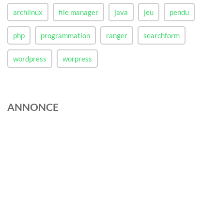
archlinux
file manager
java
jeu
pendu
php
programmation
ranger
searchform
wordpress
worpress
ANNONCE