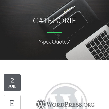
CATÉGORIE
"Apex Quotes"
2
JUIL