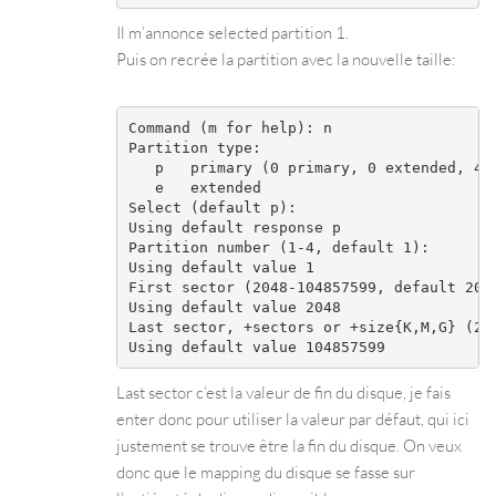
Il m’annonce selected partition 1.
Puis on recrée la partition avec la nouvelle taille:
Command (m for help): n

Partition type:

   p   primary (0 primary, 0 extended, 4 f
   e   extended

Select (default p):

Using default response p

Partition number (1-4, default 1):

Using default value 1

First sector (2048-104857599, default 2048
Using default value 2048

Last sector, +sectors or +size{K,M,G} (204
Last sector c’est la valeur de fin du disque, je fais
enter donc pour utiliser la valeur par défaut, qui ici
justement se trouve être la fin du disque. On veux
donc que le mapping du disque se fasse sur