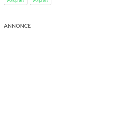
wordpress
worpress
ANNONCE