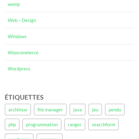
wamp
Web – Design
Windows
Woocommerce
Wordpress
ÉTIQUETTES
archlinux
file manager
java
jeu
pendu
php
programmation
ranger
searchform