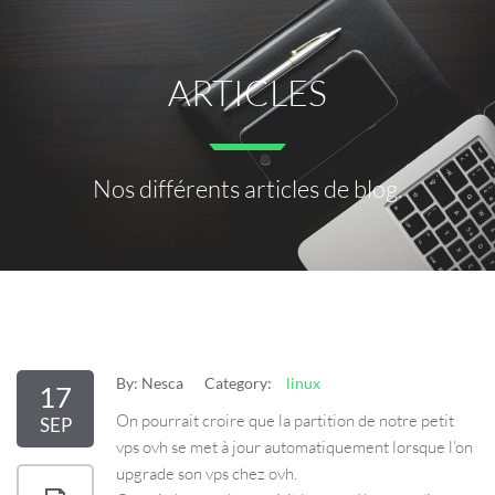
ARTICLES
Nos différents articles de blog.
By:
Nesca
Category:
linux
17
On pourrait croire que la partition de notre petit
SEP
vps ovh se met à jour automatiquement lorsque l’on
upgrade son vps chez ovh.