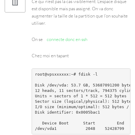
Ce qui n’est pas la cas visiblement. L’espace disque
est disponible mais pas assigné. On va donc
augmenter la taille de la partition que l’on souhaite
utiliser.
On se
connecte donc en ssh
Chez moi en tapant
root@vpsxxxxxx:~# fdisk -l

Disk /dev/vda: 53.7 GB, 53687091200 bytes

12 heads, 11 sectors/track, 794375 cylinde
Units = sectors of 1 * 512 = 512 bytes

Sector size (logical/physical): 512 bytes 
I/O size (minimum/optimal): 512 bytes / 51
Disk identifier: 0x0005bac1

   Device Boot      Start         End     