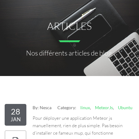
ARTICLES
Nos différents articles de blog.
By:
Nesca
Category:
linux
,
MeteorJs
,
Ubuntu
28
Pour déployer une application Meteor js
JAN
manuellement, rien de plus simple. Pas besoin
d’installer ce fameux mup, qui fonctionne