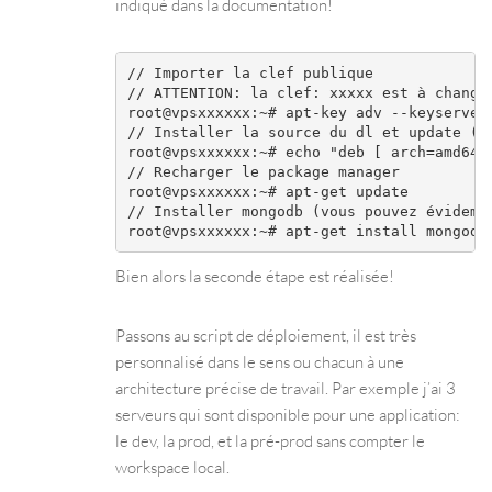
indiqué dans la documentation!
// Importer la clef publique

// ATTENTION: la clef: xxxxx est à change
root@vpsxxxxxx:~# apt-key adv --keyserver
// Installer la source du dl et update ( à
root@vpsxxxxxx:~# echo "deb [ arch=amd64 
// Recharger le package manager

root@vpsxxxxxx:~# apt-get update

// Installer mongodb (vous pouvez évidemme
Bien alors la seconde étape est réalisée!
Passons au script de déploiement, il est très
personnalisé dans le sens ou chacun à une
architecture précise de travail. Par exemple j’ai 3
serveurs qui sont disponible pour une application:
le dev, la prod, et la pré-prod sans compter le
workspace local.