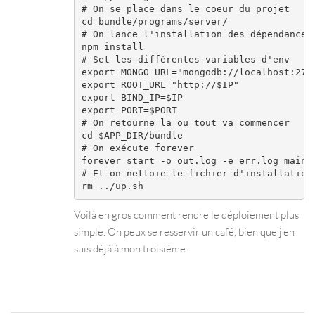
# On se place dans le coeur du projet

cd bundle/programs/server/

# On lance l'installation des dépendances

npm install

# Set les différentes variables d'env

export MONGO_URL="mongodb://localhost:2701
export ROOT_URL="http://$IP"

export BIND_IP=$IP

export PORT=$PORT

# On retourne la ou tout va commencer

cd $APP_DIR/bundle

# On exécute forever

forever start -o out.log -e err.log main.j
# Et on nettoie le fichier d'installation

Voilà en gros comment rendre le déploiement plus
simple. On peux se resservir un café, bien que j’en
suis déjà à mon troisième.