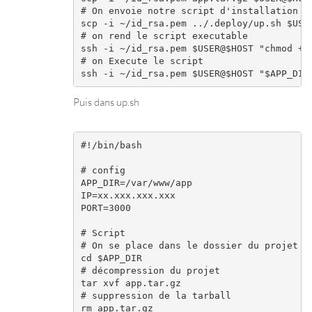
# On envoie notre script d'installation du
scp -i ~/id_rsa.pem ../.deploy/up.sh $USER
# on rend le script executable

ssh -i ~/id_rsa.pem $USER@$HOST "chmod +x 
# on Execute le script

Puis dans up.sh
#!/bin/bash

# config

APP_DIR=/var/www/app

IP=xx.xxx.xxx.xxx

PORT=3000

# Script

# On se place dans le dossier du projet

cd $APP_DIR

# décompression du projet

tar xvf app.tar.gz

# suppression de la tarball

rm app.tar.gz
