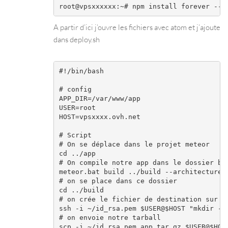
root@vpsxxxxxx:~# npm install forever --g
A partir d’ici j’ouvre les fichiers avec atom et j’ajoute
dans deploy.sh
#!/bin/bash

# config

APP_DIR=/var/www/app

USER=root

HOST=vpsxxxx.ovh.net

# Script

# On se déplace dans le projet meteor

cd ../app

# On compile notre app dans le dossier bui
meteor.bat build ../build --architecture o
# on se place dans ce dossier

cd ../build

# on crée le fichier de destination sur le
ssh -i ~/id_rsa.pem $USER@$HOST "mkdir -p 
# on envoie notre tarball

scp -i ~/id_rsa.pem app.tar.gz $USER@$HOST