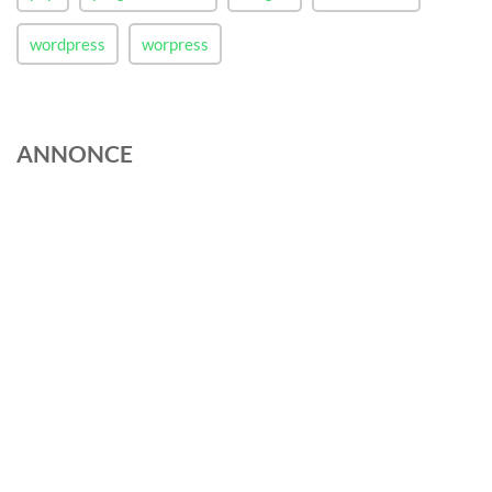
wordpress
worpress
ANNONCE