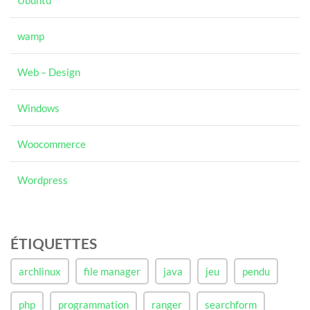
Ubuntu
wamp
Web – Design
Windows
Woocommerce
Wordpress
ÉTIQUETTES
archlinux
file manager
java
jeu
pendu
php
programmation
ranger
searchform