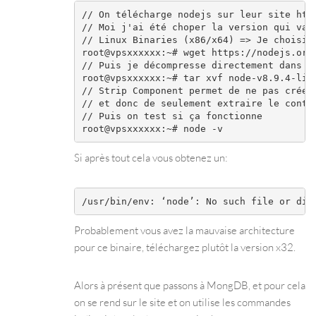
// On télécharge nodejs sur leur site http
// Moi j'ai été choper la version qui va b
// Linux Binaries (x86/x64) => Je choisi l
root@vpsxxxxxx:~# wget https://nodejs.org/
// Puis je décompresse directement dans le
root@vpsxxxxxx:~# tar xvf node-v8.9.4-linu
// Strip Component permet de ne pas créer 
// et donc de seulement extraire le conten
// Puis on test si ça fonctionne

Si après tout cela vous obtenez un:
/usr/bin/env: ‘node’: No such file or dir
Probablement vous avez la mauvaise architecture
pour ce binaire, téléchargez plutôt la version x32.
Alors à présent que passons à MongDB, et pour cela
on se rend sur le site et on utilise les commandes