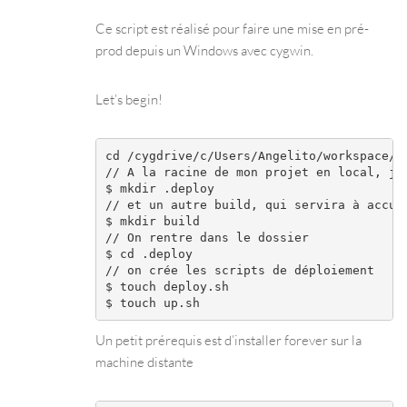
Ce script est réalisé pour faire une mise en pré-
prod depuis un Windows avec cygwin.
Let’s begin!
cd /cygdrive/c/Users/Angelito/workspace/ap
// A la racine de mon projet en local, je 
$ mkdir .deploy

// et un autre build, qui servira à accuei
$ mkdir build

// On rentre dans le dossier

$ cd .deploy

// on crée les scripts de déploiement

$ touch deploy.sh

Un petit prérequis est d’installer forever sur la
machine distante