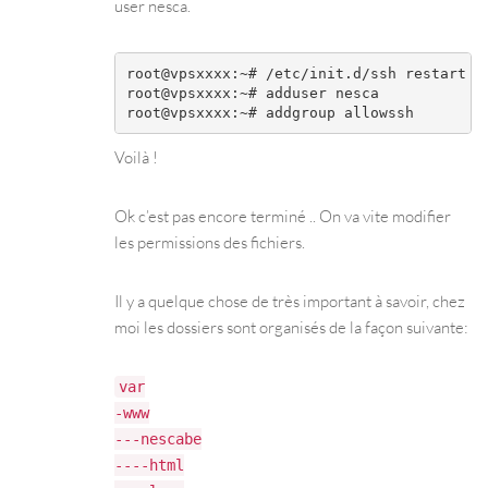
user nesca.
root@vpsxxxx:~# /etc/init.d/ssh restart

root@vpsxxxx:~# adduser nesca

Voilà !
Ok c’est pas encore terminé .. On va vite modifier
les permissions des fichiers.
Il y a quelque chose de très important à savoir, chez
moi les dossiers sont organisés de la façon suivante:
var
-www
---nescabe
----html