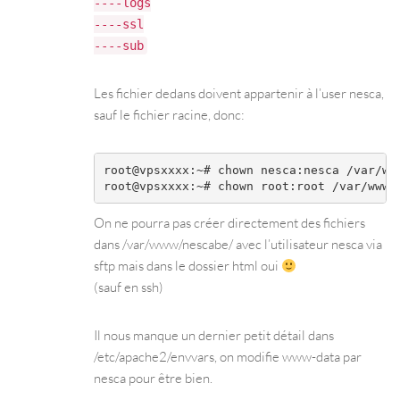
----logs
----ssl
----sub
Les fichier dedans doivent appartenir à l’user nesca,
sauf le fichier racine, donc:
root@vpsxxxx:~# chown nesca:nesca /var/www
On ne pourra pas créer directement des fichiers
dans /var/www/nescabe/ avec l’utilisateur nesca via
sftp mais dans le dossier html oui
(sauf en ssh)
Il nous manque un dernier petit détail dans
/etc/apache2/envvars, on modifie www-data par
nesca pour être bien.