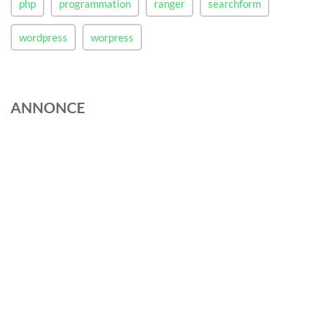
php
programmation
ranger
searchform
wordpress
worpress
ANNONCE