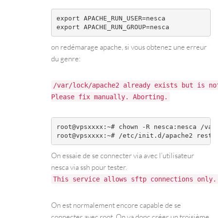
export APACHE_RUN_USER=nesca

on redémarage apache, si vous obtenez une erreur
du genre:
/var/lock/apache2 already exists but is no
Please fix manually. Aborting.
root@vpsxxxx:~# chown -R nesca:nesca /var/
On essaie de se connecter via avec l’utilisateur
nesca via ssh pour tester.
This service allows sftp connections only.
On est normalement encore capable de se
connecter avec root. On va donc créer un troisième