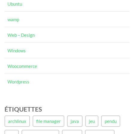
Ubuntu
wamp
Web – Design
Windows
Woocommerce
Wordpress
ÉTIQUETTES
archlinux
file manager
java
jeu
pendu