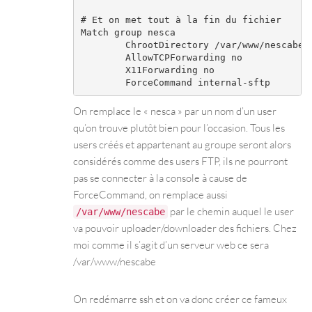
# Et on met tout à la fin du fichier

Match group nesca

	ChrootDirectory /var/www/nescabe

	AllowTCPForwarding no

	X11Forwarding no

On remplace le « nesca » par un nom d’un user
qu’on trouve plutôt bien pour l’occasion. Tous les
users créés et appartenant au groupe seront alors
considérés comme des users FTP, ils ne pourront
pas se connecter à la console à cause de
ForceCommand, on remplace aussi
par le chemin auquel le user
/var/www/nescabe
va pouvoir uploader/downloader des fichiers. Chez
moi comme il s’agit d’un serveur web ce sera
/var/www/nescabe
On redémarre ssh et on va donc créer ce fameux