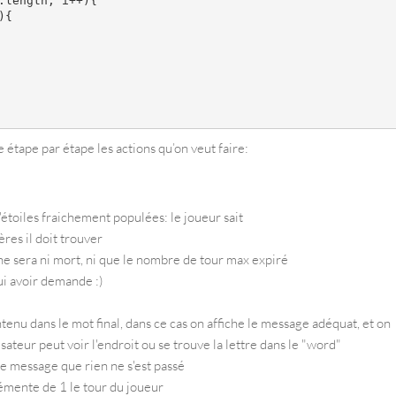
length; i++){

{

 étape par étape les actions qu’on veut faire:
d'étoiles fraichement populées: le joueur sait
res il doit trouver
 ne sera ni mort, ni que le nombre de tour max expiré
ui avoir demande :)
ntenu dans le mot final, dans ce cas on affiche le message adéquat, et on
isateur peut voir l'endroit ou se trouve la lettre dans le "word"
 le message que rien ne s'est passé
rémente de 1 le tour du joueur