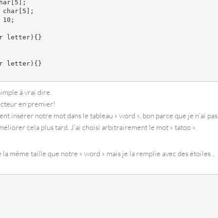
ar[5];

char[5];

10;

 letter){}

 letter){}

imple à vrai dire.
ucteur en premier!
ent insérer notre mot dans le tableau « word », bon parce que je n’ai pas
liorer cela plus tard. J’ai choisi arbitrairement le mot « tatoo ».
 la même taille que notre « word » mais je la remplie avec des étoiles ..