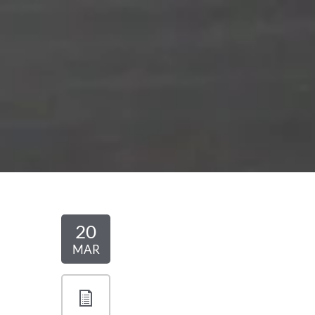
20
MAR