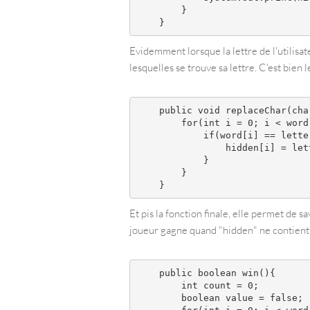
        }

Evidemment lorsque la lettre de l'utilisat
lesquelles se trouve sa lettre. C'est bien l
    public void replaceChar(char
        for(int i = 0; i < word.
            if(word[i] == letter
                hidden[i] = lett
            }

        }

Et pis la fonction finale, elle permet de 
joueur gagne quand "hidden" ne contient p
    public boolean win(){

        int count = 0;

        boolean value = false;
