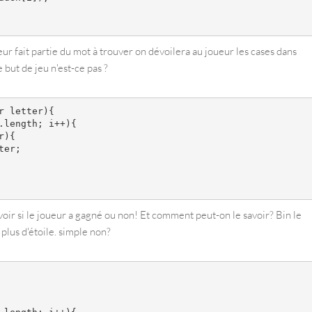
eur fait partie du mot à trouver on dévoilera au joueur les cases dans
e but de jeu n'est-ce pas ?
 letter){

length; i++){

){

er;

savoir si le joueur a gagné ou non! Et comment peut-on le savoir? Bin le
lus d'étoile. simple non?