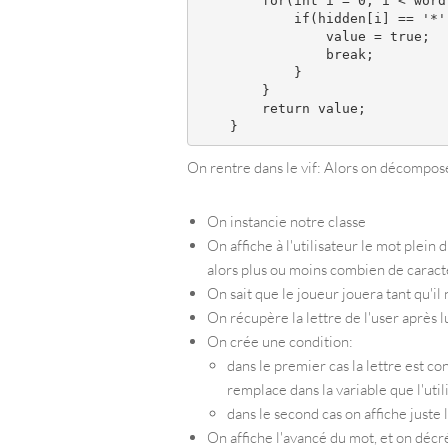
        for(int i = 0; i < word.
            if(hidden[i] == '*')
                value = true;

                break;

            }

        }

        return value;

On rentre dans le vif: Alors on décompose
On instancie notre classe
On affiche à l'utilisateur le mot plein 
alors plus ou moins combien de caractè
On sait que le joueur jouera tant qu'il
On récupère la lettre de l'user après l
On crée une condition:
dans le premier cas la lettre est co
remplace dans la variable que l'util
dans le second cas on affiche juste
On affiche l'avancé du mot, et on déc