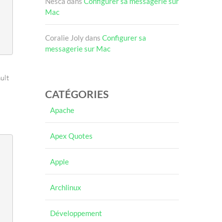
Nesca
dans
Configurer sa messagerie sur
Mac
Coralie Joly
dans
Configurer sa
messagerie sur Mac
ault
CATÉGORIES
Apache
Apex Quotes
Apple
Archlinux
Développement