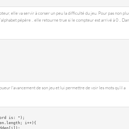
r, elle va servir à corser un peu la difficulté du jeu. Pour pas non plu
l’alphabet pépère .. elle retourne true si le compteur est arrivé à 0 .. Da
joueur l'avancement de son jeu et lui permettre de voir les mots qu'il a
rd is: ");

en.length; i++){

den[i]);
