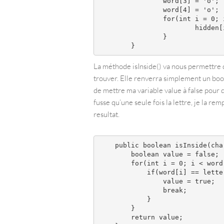
		word[3] = 'o';

		word[4] = 'o';

		for(int i = 0; i < word.length; i++){

			hidden[i] = '*';

		}

La méthode isInside() va nous permettre de
trouver. Elle renverra simplement un boolea
de mettre ma variable value à false pour di
fusse qu’une seule fois la lettre, je la re
resultat.
    public boolean isInside(char
        boolean value = false;

        for(int i = 0; i < word.
            if(word[i] == letter
                value = true;

                break;

            }

        }

        return value;
