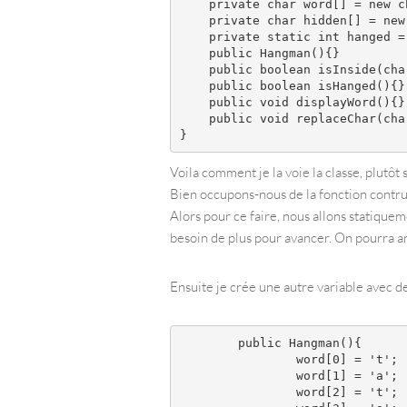
    private char word[] = new ch
    private char hidden[] = new 
    private static int hanged = 
    public Hangman(){}

    public boolean isInside(char
    public boolean isHanged(){}

    public void displayWord(){}

    public void replaceChar(char
Voila comment je la voie la classe, plutôt s
Bien occupons-nous de la fonction contr
Alors pour ce faire, nous allons statiquem
besoin de plus pour avancer. On pourra amé
Ensuite je crée une autre variable avec de
	public Hangman(){

		word[0] = 't';

		word[1] = 'a';

		word[2] = 't';
