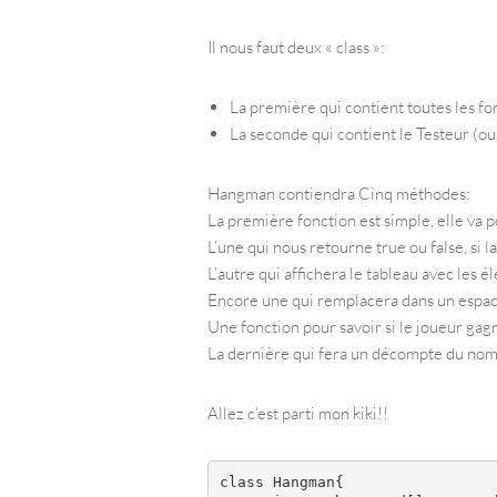
Il nous faut deux « class »:
La première qui contient toutes les f
La seconde qui contient le Testeur (ou
Hangman contiendra Cinq méthodes:
La première fonction est simple, elle va p
L’une qui nous retourne true ou false, si l
L’autre qui affichera le tableau avec les é
Encore une qui remplacera dans un espace 
Une fonction pour savoir si le joueur gag
La dernière qui fera un décompte du nom
Allez c’est parti mon kiki!!
class Hangman{
