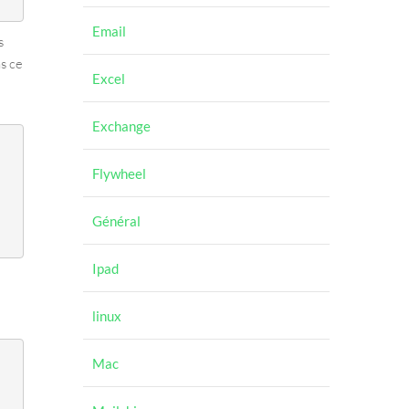
Email
s
ns ce
Excel
Exchange
Flywheel
Général
Ipad
linux
Mac