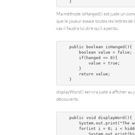
Ma méthode isHanged() est juste un compteu
que le joueur essaie toutes les lettres de 
cas il faudra lui dire qu’il a perdu.
    public boolean isHanged(){

        boolean value = false;

        if(hanged <= 0){

            value = true;

        }

        return value;

displayWord() servira juste à afficher au 
découverts.
    public void displayWord(){

        System.out.print("The wo
        for(int i = 0; i < hidd
            System.out.print(hid