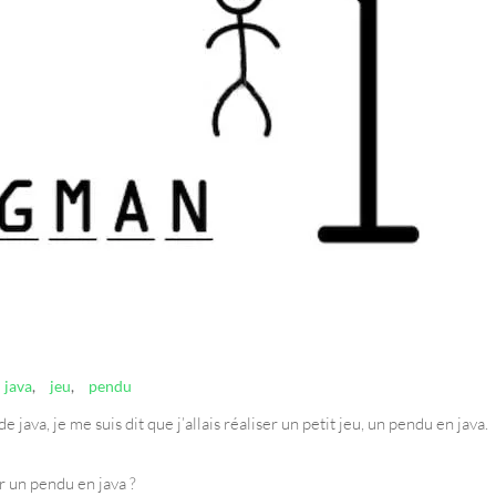
java
,
jeu
,
pendu
ava, je me suis dit que j’allais réaliser un petit jeu, un pendu en java.
er un pendu en java ?