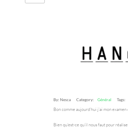
By:
Nesca
Category:
Général
Tags:
Bon comme aujourd’hui j’ai mon examen de j
Bien qu’est-ce qu’il nous faut pour réalis