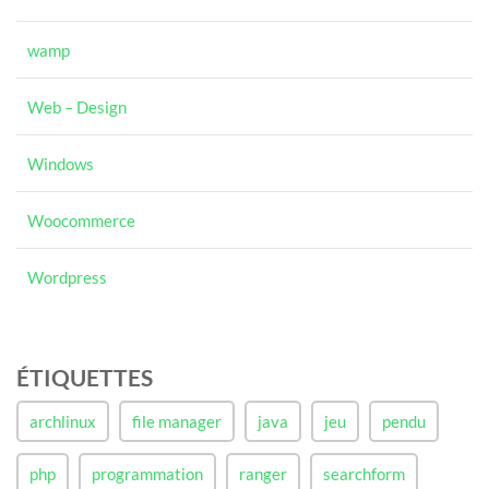
wamp
Web – Design
Windows
Woocommerce
Wordpress
ÉTIQUETTES
archlinux
file manager
java
jeu
pendu
php
programmation
ranger
searchform