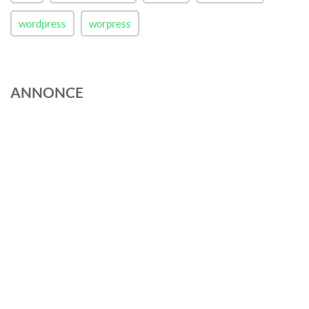
wordpress
worpress
ANNONCE