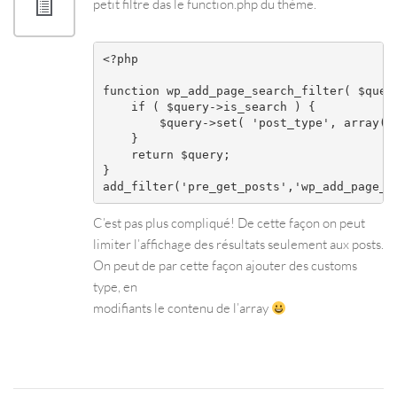
petit filtre das le function.php du thème.
<?php 

function wp_add_page_search_filter( $query
    if ( $query->is_search ) {

        $query->set( 'post_type', array('p
    }

    return $query;

}

add_filter('pre_get_posts','wp_add_page_s
C’est pas plus compliqué! De cette façon on peut
limiter l’affichage des résultats seulement aux posts.
On peut de par cette façon ajouter des customs
type, en
modifiants le contenu de l’array