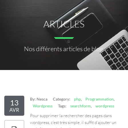
ARTICLES
Nos différents articles de blog.
By:
Nesca
Category:
php
,
Programmation
,
13
Wordpress
Tags:
searchform
,
wordpress
AVR
Pour supprimer la rechercher des pages dans
wordpress, c’est très simple, il suffit d’ajouter un