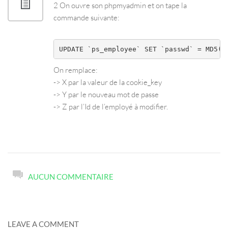
2 On ouvre son phpmyadmin et on tape la
commande suivante:
UPDATE `ps_employee` SET `passwd` = MD5('
On remplace:
-> X par la valeur de la cookie_key
-> Y par le nouveau mot de passe
-> Z par l’Id de l’employé à modifier.
AUCUN COMMENTAIRE
LEAVE A COMMENT