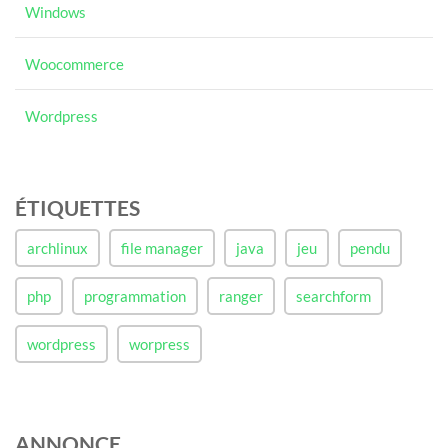
Windows
Woocommerce
Wordpress
ÉTIQUETTES
archlinux
file manager
java
jeu
pendu
php
programmation
ranger
searchform
wordpress
worpress
ANNONCE