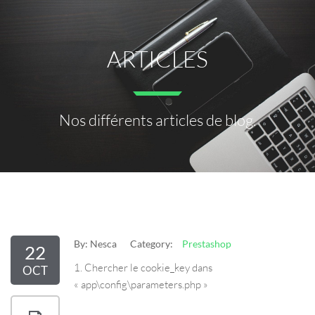
ARTICLES
Nos différents articles de blog.
By:
Nesca
Category:
Prestashop
22
1. Chercher le cookie_key dans
OCT
« app\config\parameters.php »