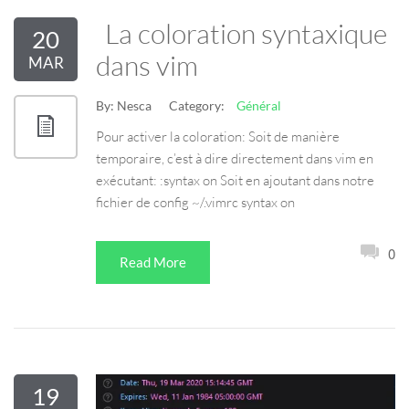
La coloration syntaxique
20
dans vim
MAR
By:
Nesca
Category:
Général
Pour activer la coloration: Soit de manière
temporaire, c’est à dire directement dans vim en
exécutant: :syntax on Soit en ajoutant dans notre
fichier de config ~/.vimrc syntax on
0
Read More
19