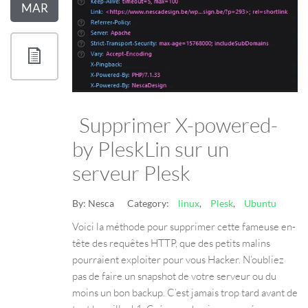
MAR
Supprimer X-powered-
by PleskLin sur un
serveur Plesk
By:
Nesca
Category:
linux
,
Plesk
,
Ubuntu
Voici la méthode pour supprimer cette fameuse en-
tête des requêtes HTTP, que des petits malins
pourraient exploiter pour vous Hacker. N’oubliez
pas de faire un snapshot de votre serveur ou du
moins un bon backup. C’est jamais trop tard avant de