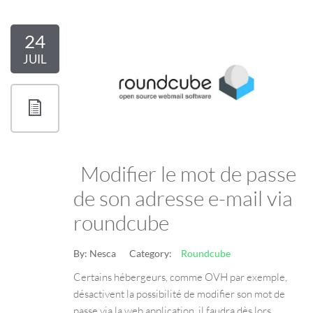
24
JUIL
Modifier le mot de passe
de son adresse e-mail via
roundcube
By:
Nesca
Category:
Roundcube
Certains hébergeurs, comme OVH par exemple,
désactivent la possibilité de modifier son mot de
passe via la web application, il faudra dès lors