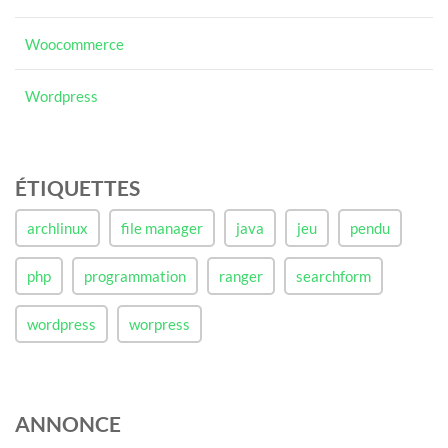
Woocommerce
Wordpress
ÉTIQUETTES
archlinux
file manager
java
jeu
pendu
php
programmation
ranger
searchform
wordpress
worpress
ANNONCE