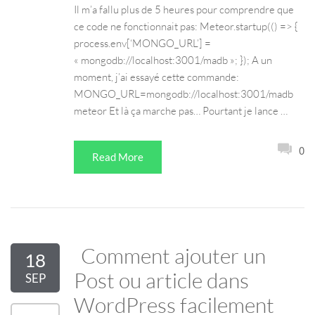
Il m’a fallu plus de 5 heures pour comprendre que
ce code ne fonctionnait pas: Meteor.startup(() => {
process.env[‘MONGO_URL’] =
« mongodb://localhost:3001/madb »; }); A un
moment, j’ai essayé cette commande:
MONGO_URL=mongodb://localhost:3001/madb
meteor Et là ça marche pas… Pourtant je lance …
0
Read More
Comment ajouter un
18
Post ou article dans
SEP
WordPress facilement