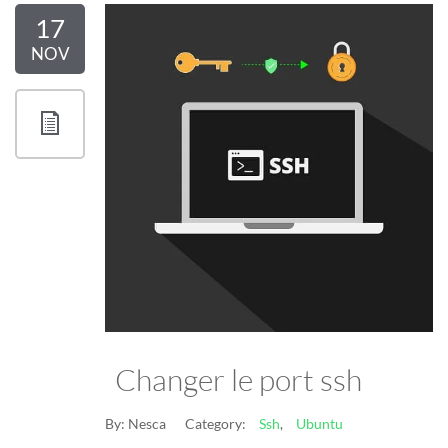
17
NOV
Changer le port ssh
By:
Nesca
Category:
Ssh
,
Ubuntu