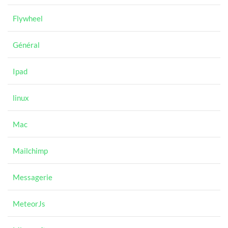
Flywheel
Général
Ipad
linux
Mac
Mailchimp
Messagerie
MeteorJs