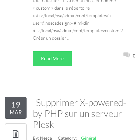
tout bousiller! 1. Créer un dossier nommé
« custom » dans le répertoire
« /usr/local/psa/admin/conf/templates/ »
user@nescadesign:~# mkdir
/usr/local/psa/admin/conf/templates/custom 2.
Créer un dossier …
0
Read More
Supprimer X-powered-
19
by PHP sur un serveur
MAR
Plesk
By:
Nesca
Category:
Général